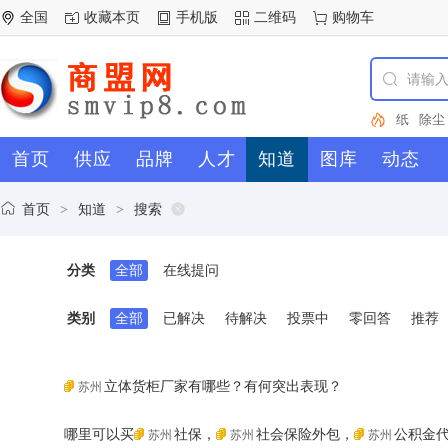
全国
收藏本页
手机版
二维码
购物车
纸
除尘
不锈钢
首页
供应
品牌
人才
知道
图库
动态
北京
杭
传感器
翱翔集装
首页
知道
搜索
>
>
知乎
(
分类
全部
在线提问
类别
全部
已解决
待解决
投票中
零回答
推荐
立体货柜厂家有哪些？有何突出表现？
苏州
哪里可以买
社保，
社会保险外包，
公积金
苏州
苏州
苏州