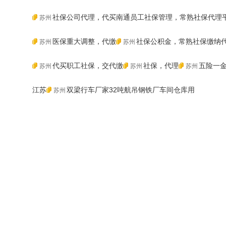
社保公司代理，代买南通员工社保管理，常熟社保代理
苏州
医保重大调整，代缴
社保公积金，常熟社保缴纳
苏州
苏州
代买职工社保，交代缴
社保，代理
五险一
苏州
苏州
苏州
江苏
双梁行车厂家32吨航吊钢铁厂车间仓库用
苏州