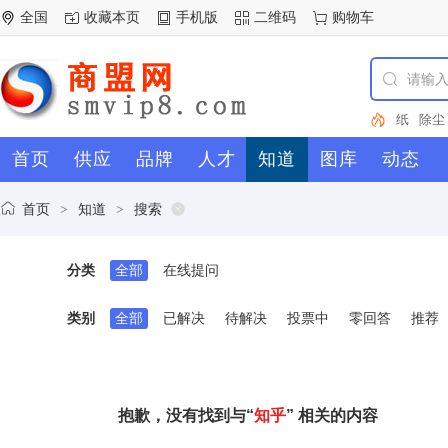
全国
收藏本页
手机版
二维码
购物车
纸
除尘
不锈钢
首页
供应
品牌
人才
知道
图库
动态
北京
杭
传感器
翱翔集装
首页
知道
搜索
>
>
知乎
(
分类
全部
在线提问
类别
全部
已解决
待解决
投票中
零回答
推荐
抱歉，没有找到与“
知乎
” 相关的内容