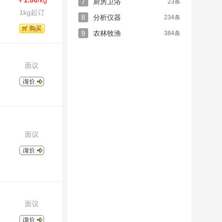
￥
1.00
/kg
7
厨房卫浴
23条
1kg起订
8
分析仪器
234条
9
农林牧渔
384条
面议
面议
面议