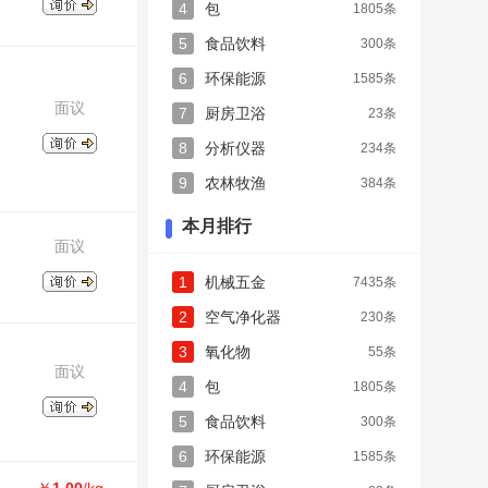
4
包
1805条
5
食品饮料
300条
6
环保能源
1585条
面议
7
厨房卫浴
23条
8
分析仪器
234条
9
农林牧渔
384条
本月排行
面议
1
机械五金
7435条
2
空气净化器
230条
3
氧化物
55条
面议
4
包
1805条
5
食品饮料
300条
6
环保能源
1585条