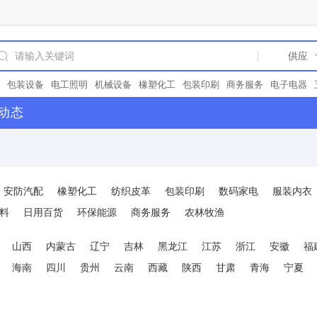
包装设备
电工照明
机械设备
橡塑化工
包装印刷
商务服务
电子电器
冶金钢材
环保能源
仪器仪表
空气净化
阀门
精细化学品
公司
真空包
动态
机械
试验机
过滤材料
化工中间体
污水处理
安全防护
通用零部件
涂
器
包
轴承
环保
机床设备
电池
五金配件
液压机械
塑料机械
胶带
仪器
电动机
家纺家装
广告设计
合成树脂
除尘设备
日用塑胶
量具
家
齿轮
工业润滑油
汽摩配件
电子配件
安防汽配
农林牧渔
节能设备
光
市场
PVC
开关
床
模具
宣传策划
通用配件
展览设计
食品饮料
教育
安防汽配
橡塑化工
纺织皮革
包装印刷
数码家电
服装内衣
盗器
电容器
警示牌
2024
包装配件
北京
塑料制品
地板
数码家电
空
床
型材
展示柜
真空泵
冶金设备
管件
冲床
食品添加剂
食品包装袋
料
日用百货
环保能源
商务服务
农林牧渔
厨房卫浴
直流电机
玻璃
日用百货
物流服务
工艺礼品
广告制作
金属
械五金
山西
内蒙古
辽宁
吉林
黑龙江
江苏
浙江
安徽
福
海南
四川
贵州
云南
西藏
陕西
甘肃
青海
宁夏