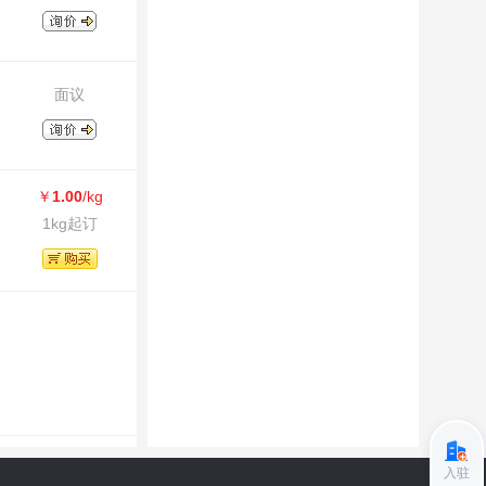
面议
￥
1.00
/kg
1kg起订
入驻