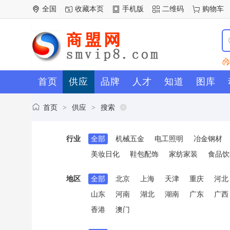
全国
收藏本页
手机版
二维码
购物车
首页
供应
品牌
人才
知道
图库
首页
供应
搜索
>
>
行业
全部
机械五金
电工照明
冶金钢材
美妆日化
鞋包配饰
家纺家装
食品饮
地区
全部
北京
上海
天津
重庆
河北
山东
河南
湖北
湖南
广东
广西
香港
澳门