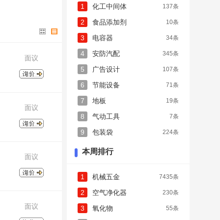
1
化工中间体
137条
2
食品添加剂
10条
3
电容器
34条
4
安防汽配
345条
面议
5
广告设计
107条
6
节能设备
71条
7
地板
19条
面议
8
气动工具
7条
9
包装袋
224条
本周排行
面议
1
机械五金
7435条
2
空气净化器
230条
面议
3
氧化物
55条