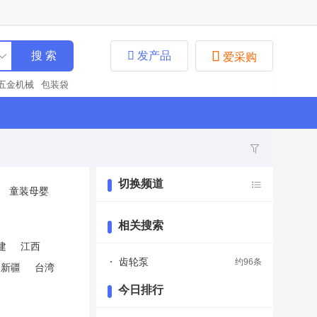


发产品
爱采购
五金机械
包装袋
装袋
化工原料
泵
料、油漆
分析仪
农业机械
通用分析
装建材
集成电路
学仪器
其他
钢材
培训
橡胶制品
防
切换频道
童装母婴
气净化器
接头
钻
原水处理
连接器
合金
电动工具
机
相关搜索
建
江西
齿轮泵
约96条
新疆
台湾
今日排行