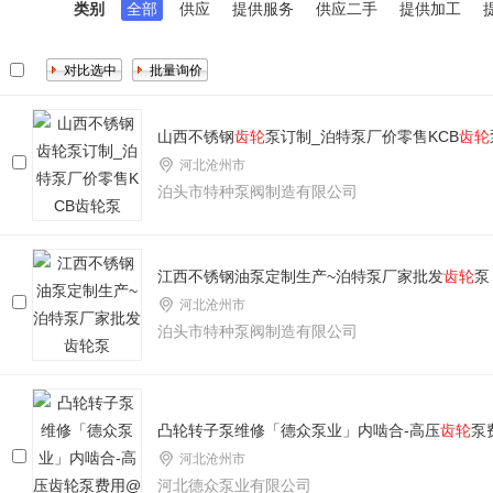
类别
全部
供应
提供服务
供应二手
提供加工
山西不锈钢
齿轮
泵订制_泊特泵厂价零售KCB
齿轮
河北沧州市
泊头市特种泵阀制造有限公司
江西不锈钢油泵定制生产~泊特泵厂家批发
齿轮
泵
河北沧州市
泊头市特种泵阀制造有限公司
凸轮转子泵维修「德众泵业」内啮合-高压
齿轮
泵
河北沧州市
河北德众泵业有限公司