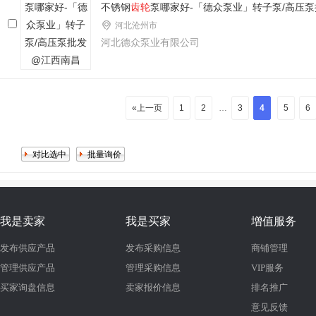
不锈钢
齿轮
泵哪家好-「德众泵业」转子泵/高压
河北沧州市
河北德众泵业有限公司
«上一页
1
2
…
3
4
5
6
我是卖家
我是买家
增值服务
发布供应产品
发布采购信息
商铺管理
管理供应产品
管理采购信息
VIP服务
买家询盘信息
卖家报价信息
排名推广
意见反馈