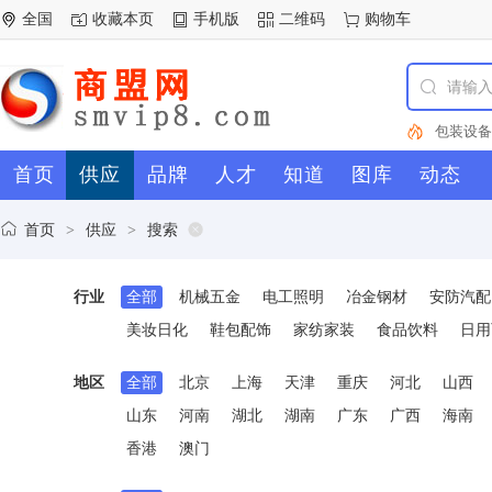
全国
收藏本页
手机版
二维码
购物车
包装设备
冶金钢材
首页
供应
品牌
人才
知道
图库
动态
机械
试
器
包
轴
仪器
电动
首页
供应
搜索
>
>
齿轮
工
市场
PV
行业
全部
机械五金
电工照明
冶金钢材
安防汽配
盗器
电容
床
型材
美妆日化
鞋包配饰
家纺家装
食品饮料
日用
厨房卫浴
械五金
地区
全部
北京
上海
天津
重庆
河北
山西
山东
河南
湖北
湖南
广东
广西
海南
香港
澳门