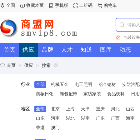
全国
收藏本页
手机版
二维码
购物车
包装设备
冶金钢材
首页
供应
品牌
人才
知道
图库
动态
机械
试
器
包
轴
仪器
电动
首页
供应
搜索
>
>
齿轮
工
市场
PV
行业
全部
机械五金
电工照明
冶金钢材
安防汽配
盗器
电容
床
型材
美妆日化
鞋包配饰
家纺家装
食品饮料
日用
厨房卫浴
械五金
地区
全部
北京
上海
天津
重庆
河北
山西
山东
河南
湖北
湖南
广东
广西
海南
香港
澳门