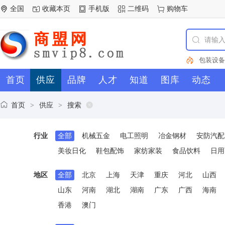
全国
收藏本页
手机版
二维码
购物车
包装设备
冶金钢材
首页
供应
品牌
人才
知道
图库
动态
机械
试
器
包
轴
仪器
电动
首页
供应
搜索
>
>
齿轮
工
市场
PV
行业
全部
机械五金
电工照明
冶金钢材
安防汽配
盗器
电容
床
型材
美妆日化
鞋包配饰
家纺家装
食品饮料
日用
厨房卫浴
械五金
地区
全部
北京
上海
天津
重庆
河北
山西
山东
河南
湖北
湖南
广东
广西
海南
香港
澳门