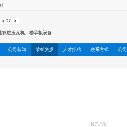
物车
加关注
0
速双层压瓦机、楼承板设备
公司新闻
荣誉资质
人才招聘
联系方式
公司
暂无记录