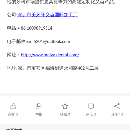
地的牙科市场提供更具竞争力的高端定制化义齿产品。
公司
:
深圳市美牙牙义齿国际加工厂
电话
:+ 86 18098919514
电子邮件
:xml5201@outlook.com
网址：
http://www.meiyy-dental.com/
地址
深圳市宝安区福海街道永和路
号二层
:
402
点赞
0
举报
收藏
0
评论
0
分享
13